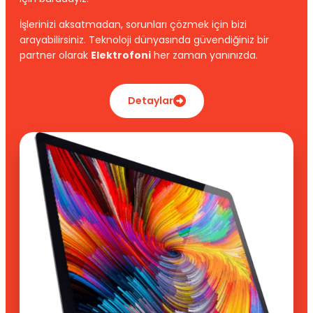
İşlerinizi aksatmadan, sorunları çözmek için bizi
arayabilirsiniz. Teknoloji dünyasında güvendiğiniz bir
partner olarak
Elektrofoni
her zaman yanınızda.
Detaylar