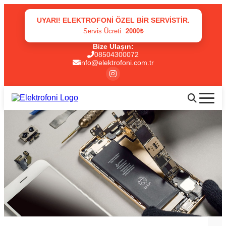
UYARI! ELEKTROFONI ÖZEL BIR SERVISTIR.
Servis Ücreti
2000₺
Bize Ulaşın:
08504300072
info@elektrofoni.com.tr