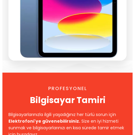
PROFESYONEL
Bilgisayar Tamiri
Bilgisayarlarınızla ilgili yaşadığınız her türlü sorun için
Elektrofoni'ye güvenebilirsiniz.
Size en iyi hizmeti
sunmak ve bilgisayarlarınızı en kısa sürede tamir etmek
için buradayız.