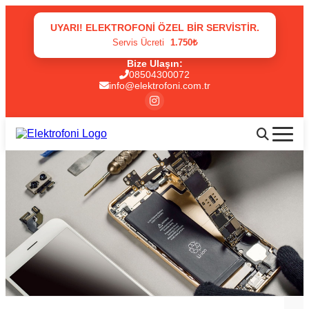
UYARI! ELEKTROFONI ÖZEL BIR SERVISTIR.
Servis Ücreti
1.750₺
Bize Ulaşın:
08504300072
info@elektrofoni.com.tr