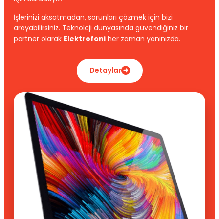
İşlerinizi aksatmadan, sorunları çözmek için bizi
arayabilirsiniz. Teknoloji dünyasında güvendiğiniz bir
partner olarak
Elektrofoni
her zaman yanınızda.
Detaylar