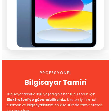
PROFESYONEL
Bilgisayar Tamiri
Bilgisayarlarınızla ilgili yaşadığınız her türlü sorun için
Elektrofoni'ye güvenebilirsiniz.
Size en iyi hizmeti
sunmak ve bilgisayarlarınızı en kısa sürede tamir etmek
için buradayız.